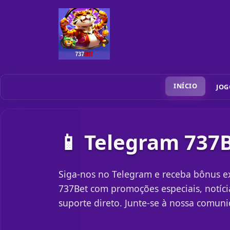
INÍCIO
JOG
📱 Telegram 737
Siga-nos no Telegram e receba bônus exc
737Bet com promoções especiais, notíci
suporte direto. Junte-se à nossa comun