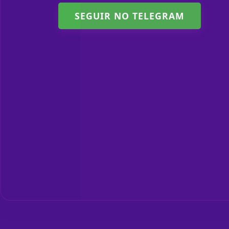
SEGUIR NO TELEGRAM