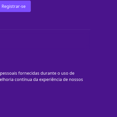
Registrar-se
 pessoais fornecidas durante o uso de
elhoria contínua da experiência de nossos