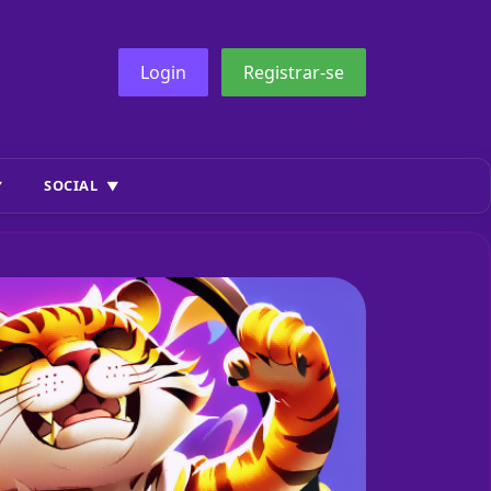
Login
Registrar-se
SOCIAL