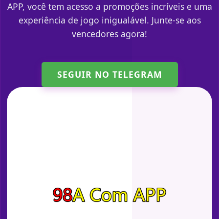
APP, você tem acesso a promoções incríveis e uma
experiência de jogo inigualável. Junte-se aos
vencedores agora!
SEGUIR NO TELEGRAM