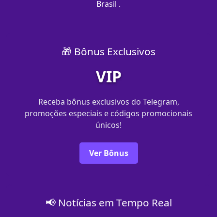
Brasil .
🎁 Bônus Exclusivos
VIP
Receba bônus exclusivos do Telegram,
promoções especiais e códigos promocionais
únicos!
Ver Bônus
📢 Notícias em Tempo Real