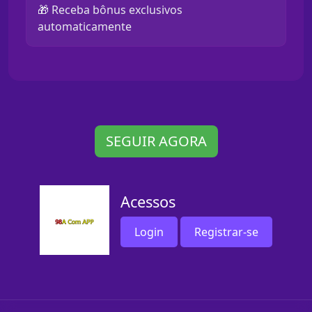
🎁 Receba bônus exclusivos
automaticamente
SEGUIR AGORA
Acessos
Login
Registrar-se