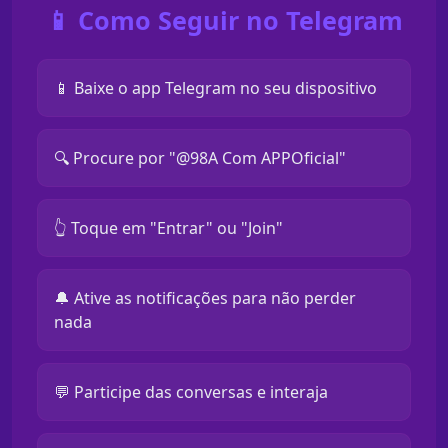
📱 Como Seguir no Telegram
📱 Baixe o app Telegram no seu dispositivo
🔍 Procure por "@98A Com APPOficial"
👆 Toque em "Entrar" ou "Join"
🔔 Ative as notificações para não perder
nada
💬 Participe das conversas e interaja