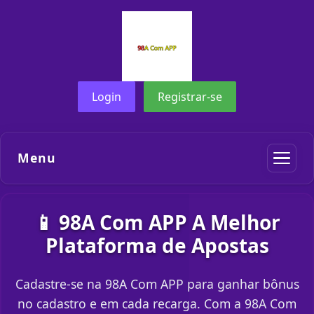
Login
Registrar-se
Menu
📱 98A Com APP A Melhor
Plataforma de Apostas
Cadastre-se na 98A Com APP para ganhar bônus
no cadastro e em cada recarga. Com a 98A Com