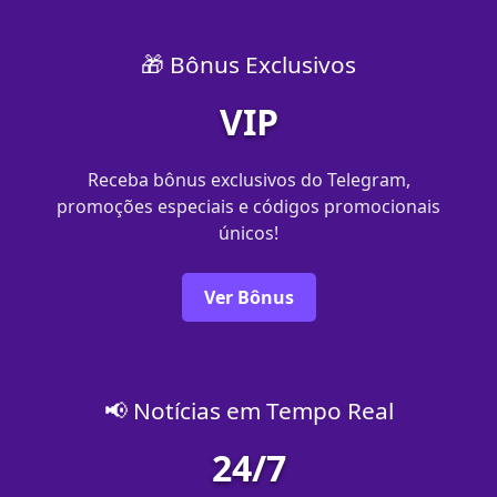
🎁 Bônus Exclusivos
VIP
Receba bônus exclusivos do Telegram,
promoções especiais e códigos promocionais
únicos!
Ver Bônus
📢 Notícias em Tempo Real
24/7