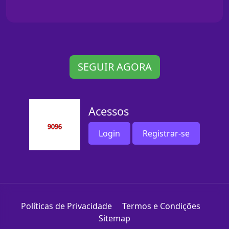
SEGUIR AGORA
Acessos
Login
Registrar-se
Políticas de Privacidade
Termos e Condições
Sitemap