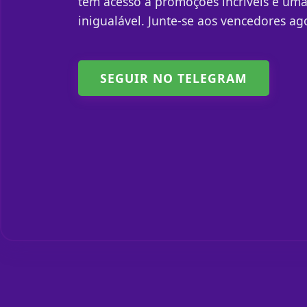
tem acesso a promoções incríveis e uma
inigualável. Junte-se aos vencedores ag
SEGUIR NO TELEGRAM