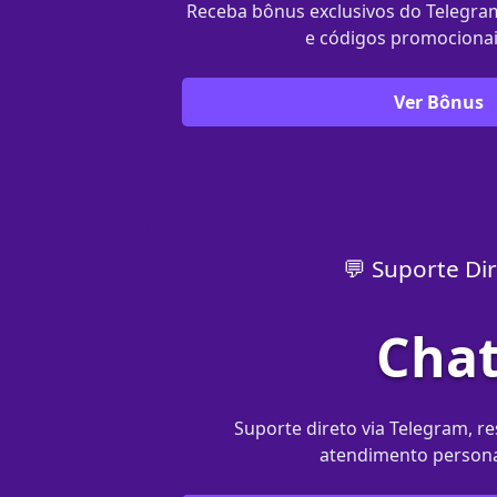
Receba bônus exclusivos do Telegra
e códigos promocionai
Ver Bônus
💬 Suporte Di
Cha
Suporte direto via Telegram, r
atendimento persona