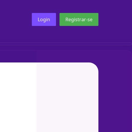
Login
Registrar-se