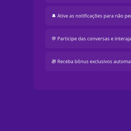
🔔 Ative as notificações para não p
💬 Participe das conversas e interaj
🎁 Receba bônus exclusivos autom