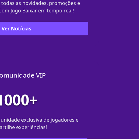
e todas as novidades, promoções e
Com Jogo Baixar em tempo real!
Ver Notícias
Comunidade VIP
1000+
unidade exclusiva de jogadores e
rtilhe experiências!