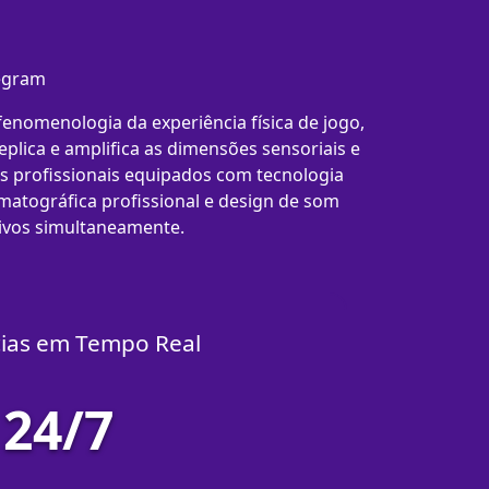
legram
fenomenologia da experiência física de jogo,
plica e amplifica as dimensões sensoriais e
os profissionais equipados com tecnologia
matográfica profissional e design de som
tivos simultaneamente.
cias em Tempo Real
24/7