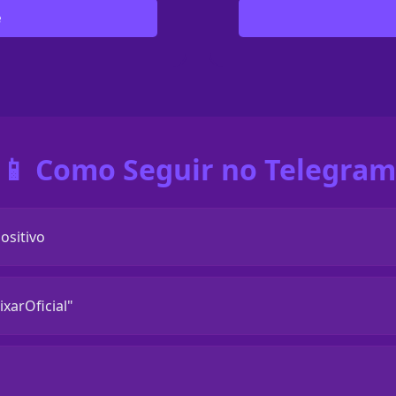
e
📱 Como Seguir no Telegram
ositivo
xarOficial"