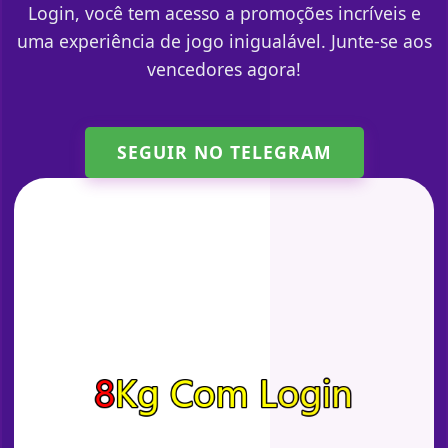
Login, você tem acesso a promoções incríveis e
uma experiência de jogo inigualável. Junte-se aos
vencedores agora!
SEGUIR NO TELEGRAM