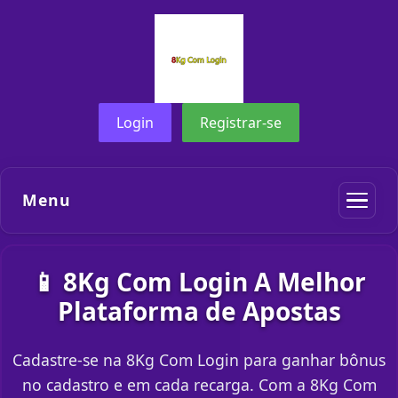
Login
Registrar-se
Menu
📱 8Kg Com Login A Melhor
Plataforma de Apostas
Cadastre-se na 8Kg Com Login para ganhar bônus
no cadastro e em cada recarga. Com a 8Kg Com