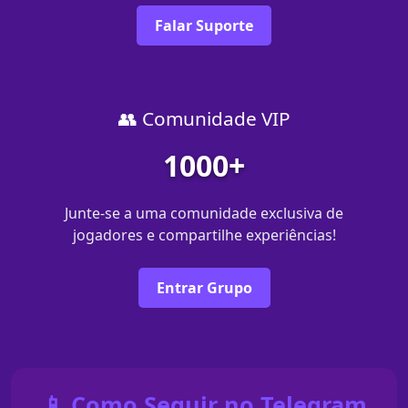
Falar Suporte
👥 Comunidade VIP
1000+
Junte-se a uma comunidade exclusiva de
jogadores e compartilhe experiências!
Entrar Grupo
📱 Como Seguir no Telegram