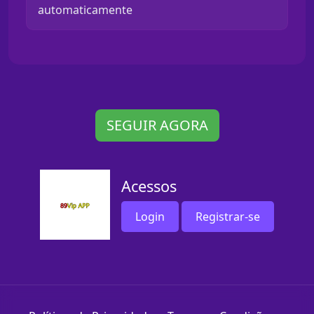
automaticamente
SEGUIR AGORA
Acessos
Login
Registrar-se