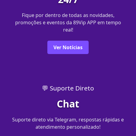
Fique por dentro de todas as novidades,
promoções e eventos da 89Vip APP em tempo
real!
Ver Notícias
💬 Suporte Direto
Chat
Suporte direto via Telegram, respostas rápidas e
atendimento personalizado!