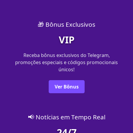
🎁 Bônus Exclusivos
VIP
Receba bônus exclusivos do Telegram,
promoções especiais e códigos promocionais
únicos!
Ver Bônus
📢 Notícias em Tempo Real
24/7