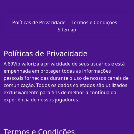
Políticas de Privacidade
Termos e Condições
Sitemap
Políticas de Privacidade
A 89Vip valoriza a privacidade de seus usuários e está
empenhada em proteger todas as informações
pessoais fornecidas durante o uso de nossos canais de
comunicação. Todos os dados coletados são utilizados
exclusivamente para fins de melhoria contínua da
experiência de nossos jogadores.
Termos e Condições