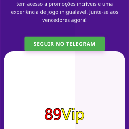
tem acesso a promoções incríveis e uma
experiência de jogo inigualável. Junte-se aos
vencedores agora!
SEGUIR NO TELEGRAM