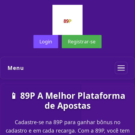
Login
Registrar-se
Menu
📱 89P A Melhor Plataforma
de Apostas
Cadastre-se na 89P para ganhar bônus no
cadastro e em cada recarga. Com a 89P, você tem