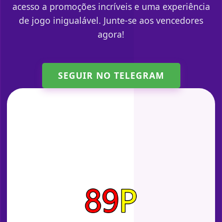
acesso a promoções incríveis e uma experiência
de jogo inigualável. Junte-se aos vencedores
agora!
SEGUIR NO TELEGRAM