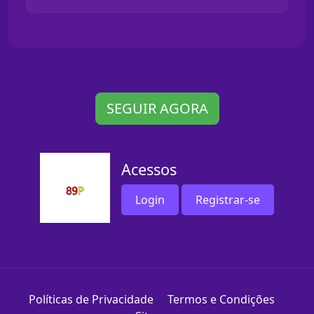
SEGUIR AGORA
Acessos
Login
Registrar-se
Políticas de Privacidade
Termos e Condições