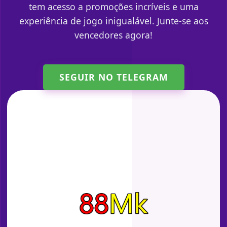
tem acesso a promoções incríveis e uma
experiência de jogo inigualável. Junte-se aos
vencedores agora!
SEGUIR NO TELEGRAM