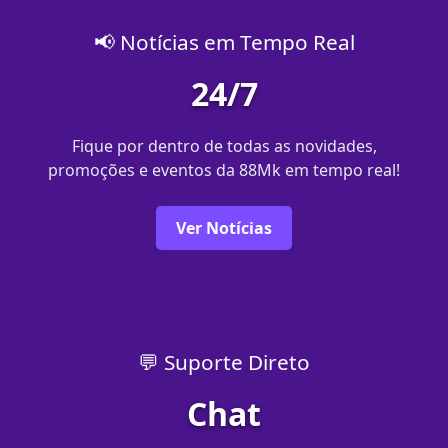
📢 Notícias em Tempo Real
24/7
Fique por dentro de todas as novidades,
promoções e eventos da 88Mk em tempo real!
Ver Notícias
💬 Suporte Direto
Chat