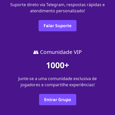
Suporte direto via Telegram, respostas rápidas e
atendimento personalizado!
Falar Suporte
👥 Comunidade VIP
1000+
Junte-se a uma comunidade exclusiva de
jogadores e compartilhe experiências!
Entrar Grupo