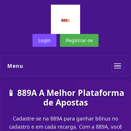
Login
Registrar-se
Menu
📱 889A A Melhor Plataforma
de Apostas
Cadastre-se na 889A para ganhar bônus no
cadastro e em cada recarga. Com a 889A, você