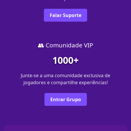
Falar Suporte
👥 Comunidade VIP
1000+
Junte-se a uma comunidade exclusiva de
jogadores e compartilhe experiências!
Entrar Grupo