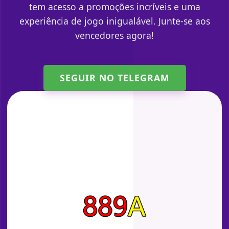
tem acesso a promoções incríveis e uma
experiência de jogo inigualável. Junte-se aos
vencedores agora!
SEGUIR NO TELEGRAM