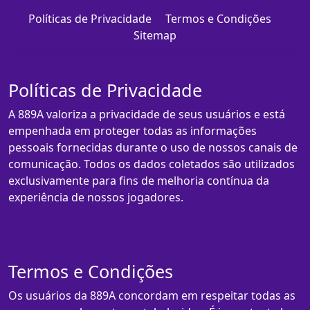
Políticas de Privacidade
Termos e Condições
Sitemap
Políticas de Privacidade
A 889A valoriza a privacidade de seus usuários e está
empenhada em proteger todas as informações
pessoais fornecidas durante o uso de nossos canais de
comunicação. Todos os dados coletados são utilizados
exclusivamente para fins de melhoria contínua da
experiência de nossos jogadores.
Termos e Condições
Os usuários da 889A concordam em respeitar todas as