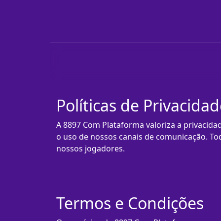
Políticas de Privacida
A 8897 Com Plataforma valoriza a privacid
o uso de nossos canais de comunicação. Tod
nossos jogadores.
Termos e Condições