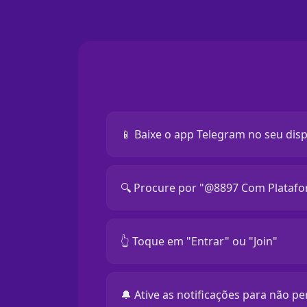
📱 Baixe o app Telegram no seu disp
🔍 Procure por "@8897 Com Platafo
👆 Toque em "Entrar" ou "Join"
🔔 Ative as notificações para não p