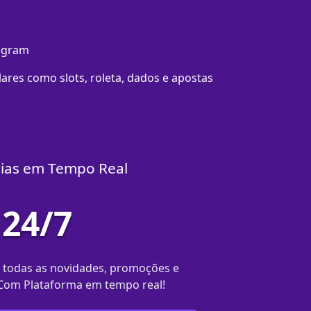
legram
ares como slots, roleta, dados e apostas
cias em Tempo Real
24/7
e todas as novidades, promoções e
Com Plataforma em tempo real!