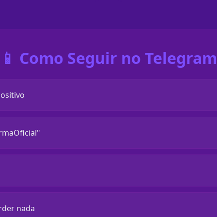
📱 Como Seguir no Telegram
ositivo
rmaOficial"
erder nada