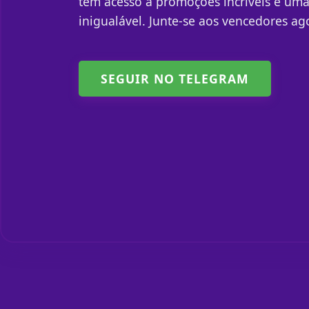
tem acesso a promoções incríveis e uma
inigualável. Junte-se aos vencedores ag
SEGUIR NO TELEGRAM