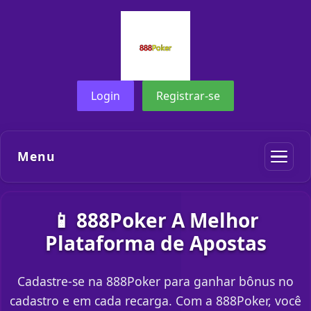
Login
Registrar-se
Menu
📱 888Poker A Melhor
Plataforma de Apostas
Cadastre-se na 888Poker para ganhar bônus no
cadastro e em cada recarga. Com a 888Poker, você