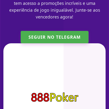
tem acesso a promoções incríveis e uma
experiência de jogo inigualável. Junte-se aos
vencedores agora!
SEGUIR NO TELEGRAM