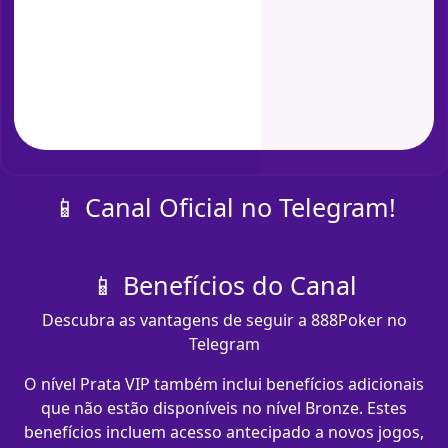
📱 Canal Oficial no Telegram!
📱 Benefícios do Canal
Descubra as vantagens de seguir a 888Poker no
Telegram
O nível Prata VIP também inclui benefícios adicionais
que não estão disponíveis no nível Bronze. Estes
benefícios incluem acesso antecipado a novos jogos,