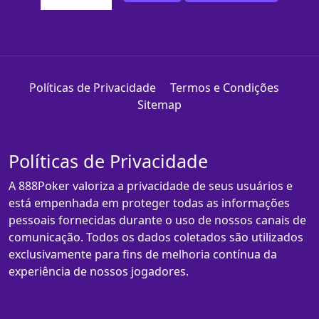
Políticas de Privacidade
Termos e Condições
Sitemap
Políticas de Privacidade
A 888Poker valoriza a privacidade de seus usuários e
está empenhada em proteger todas as informações
pessoais fornecidas durante o uso de nossos canais de
comunicação. Todos os dados coletados são utilizados
exclusivamente para fins de melhoria contínua da
experiência de nossos jogadores.