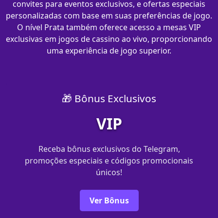
convites para eventos exclusivos, e ofertas especiais
personalizadas com base em suas preferências de jogo.
O nível Prata também oferece acesso a mesas VIP
exclusivas em jogos de cassino ao vivo, proporcionando
uma experiência de jogo superior.
🎁 Bônus Exclusivos
VIP
Receba bônus exclusivos do Telegram,
promoções especiais e códigos promocionais
únicos!
Ver Bônus