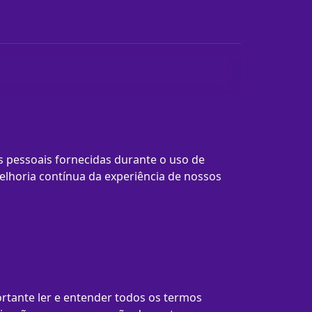
s pessoais fornecidas durante o uso de
elhoria contínua da experiência de nossos
rtante ler e entender todos os termos