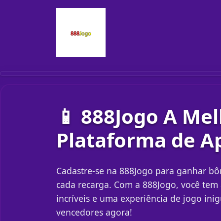
📱 888Jogo A Me
Plataforma de A
Cadastre-se na 888Jogo para ganhar bô
cada recarga. Com a 888Jogo, você tem
incríveis e uma experiência de jogo inig
vencedores agora!