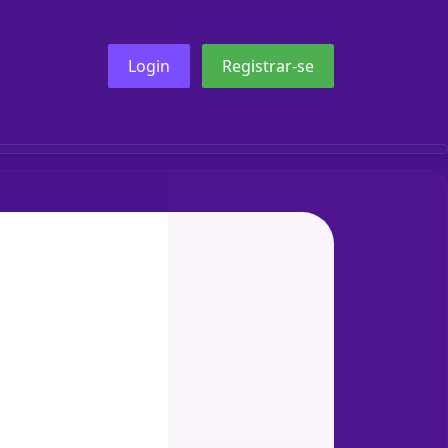
Login
Registrar-se