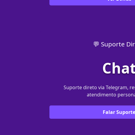
💬 Suporte Di
Cha
Suporte direto via Telegram, r
atendimento persona
Falar Suport