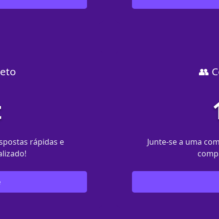
reto
👥 
t
espostas rápidas e
Junte-se a uma com
lizado!
compa
e