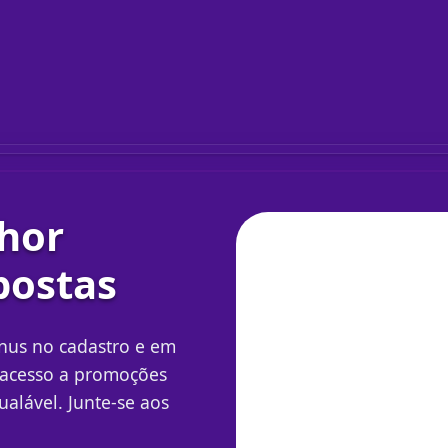
lhor
postas
nus no cadastro e em
 acesso a promoções
ualável. Junte-se aos