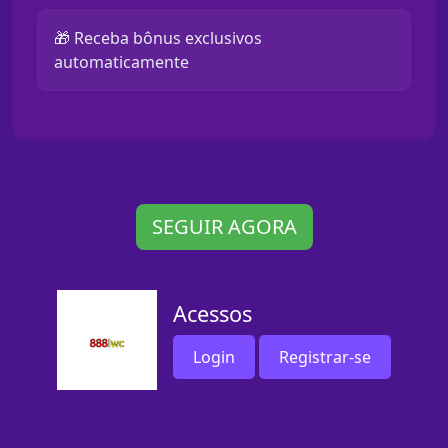
🎁 Receba bônus exclusivos
automaticamente
SEGUIR AGORA
Acessos
Login
Registrar-se