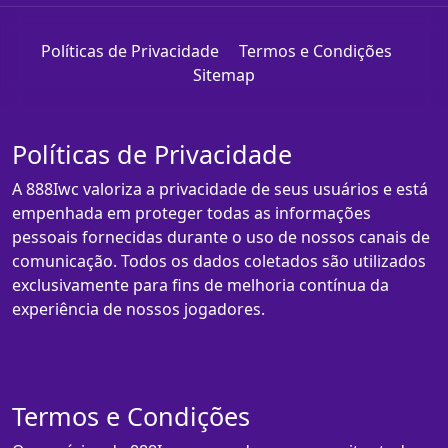
Políticas de Privacidade
Termos e Condições
Sitemap
Políticas de Privacidade
A 888Iwc valoriza a privacidade de seus usuários e está
empenhada em proteger todas as informações
pessoais fornecidas durante o uso de nossos canais de
comunicação. Todos os dados coletados são utilizados
exclusivamente para fins de melhoria contínua da
experiência de nossos jogadores.
Termos e Condições