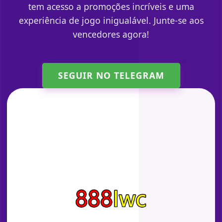
tem acesso a promoções incríveis e uma
experiência de jogo inigualável. Junte-se aos
vencedores agora!
SEGUIR NO TELEGRAM