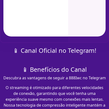
📱 Canal Oficial no Telegram!
📱 Benefícios do Canal
Descubra as vantagens de seguir a 888Iwc no Telegram
O streaming é otimizado para diferentes velocidades
de conexão, garantindo que você tenha uma
experiência suave mesmo com conexões mais lentas.
Nossa tecnologia de compressão inteligente mantém a