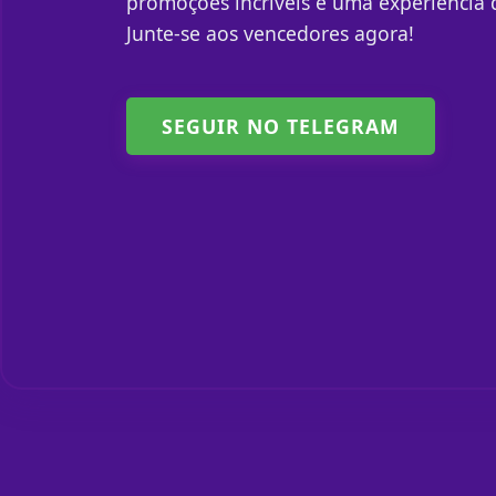
promoções incríveis e uma experiência d
Junte-se aos vencedores agora!
SEGUIR NO TELEGRAM