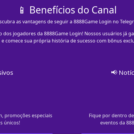
📱 Benefícios do Canal
scubra as vantagens de seguir a 8888Game Login no Teleg
sso dos jogadores da 8888Game Login! Nossos usuários já 
 e comece sua própria história de sucesso com bônus exclu
sivos
📢 Notí
m, promoções especiais
Fique por dentro d
s únicos!
eventos da 88