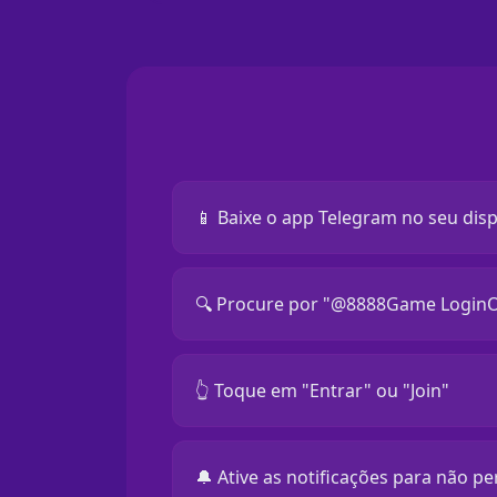
📱 Baixe o app Telegram no seu disp
🔍 Procure por "@8888Game LoginOf
👆 Toque em "Entrar" ou "Join"
🔔 Ative as notificações para não p