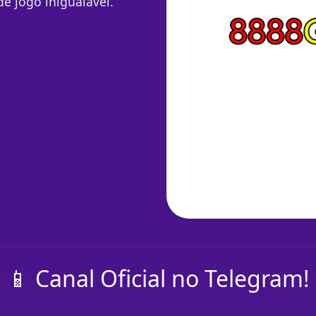
e jogo inigualável.
📱 Canal Oficial no Telegram!