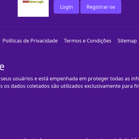
Login
Registrar-se
Políticas de Privacidade
Termos e Condições
Sitemap
de
e seus usuários e está empenhada em proteger todas as in
 os dados coletados são utilizados exclusivamente para fi