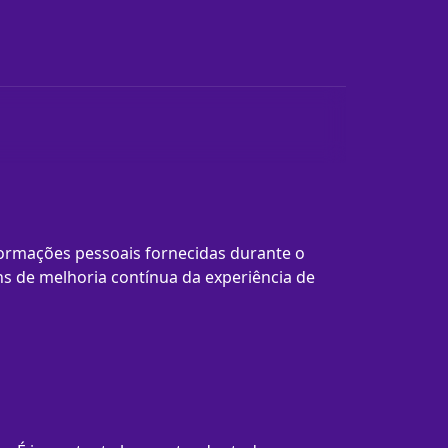
formações pessoais fornecidas durante o
ns de melhoria contínua da experiência de