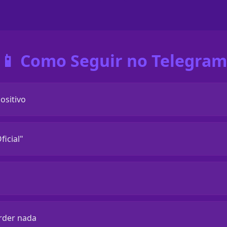
📱 Como Seguir no Telegram
ositivo
icial"
erder nada