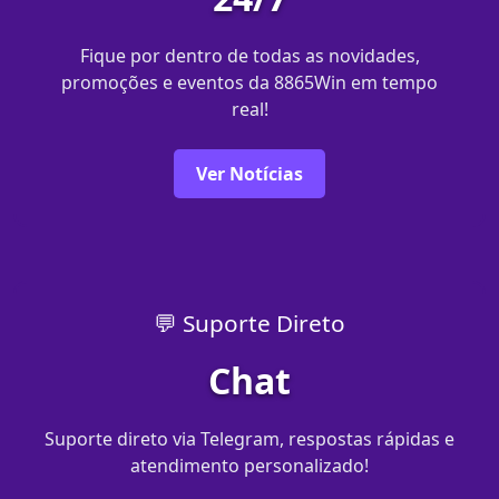
Fique por dentro de todas as novidades,
promoções e eventos da 8865Win em tempo
real!
Ver Notícias
💬 Suporte Direto
Chat
Suporte direto via Telegram, respostas rápidas e
atendimento personalizado!