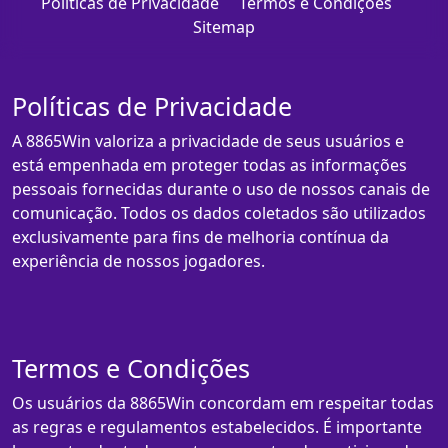
Políticas de Privacidade
Termos e Condições
Sitemap
Políticas de Privacidade
A 8865Win valoriza a privacidade de seus usuários e
está empenhada em proteger todas as informações
pessoais fornecidas durante o uso de nossos canais de
comunicação. Todos os dados coletados são utilizados
exclusivamente para fins de melhoria contínua da
experiência de nossos jogadores.
Termos e Condições
Os usuários da 8865Win concordam em respeitar todas
as regras e regulamentos estabelecidos. É importante