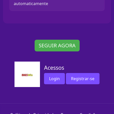
automaticamente
SEGUIR AGORA
Acessos
Login
Registrar-se