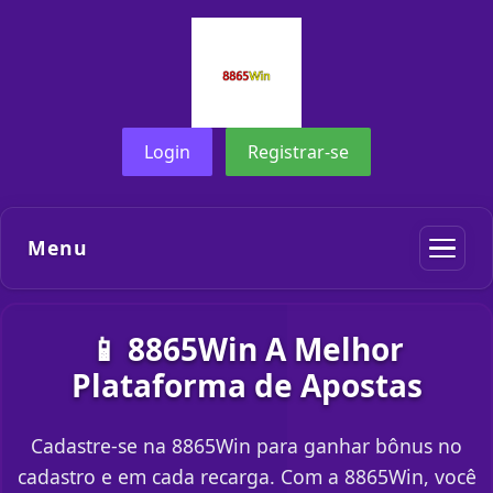
Login
Registrar-se
Menu
📱 8865Win A Melhor
Plataforma de Apostas
Cadastre-se na 8865Win para ganhar bônus no
cadastro e em cada recarga. Com a 8865Win, você