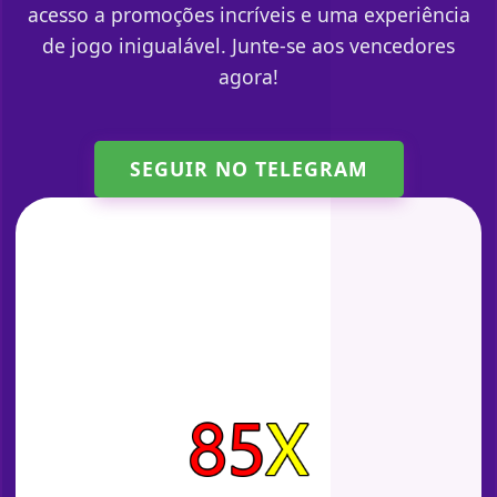
acesso a promoções incríveis e uma experiência
de jogo inigualável. Junte-se aos vencedores
agora!
SEGUIR NO TELEGRAM