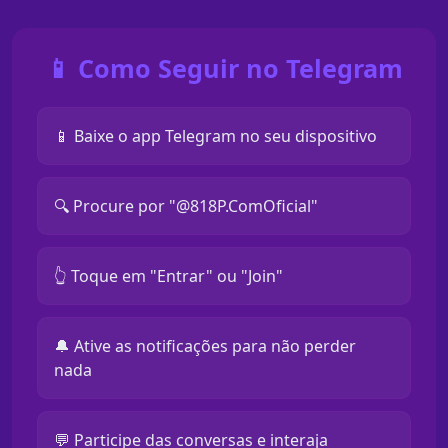
📱 Como Seguir no Telegram
📱 Baixe o app Telegram no seu dispositivo
🔍 Procure por "@818P.ComOficial"
👆 Toque em "Entrar" ou "Join"
🔔 Ative as notificações para não perder
nada
💬 Participe das conversas e interaja