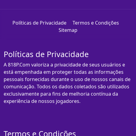
Políticas de Privacidade
Termos e Condições
Sitemap
Políticas de Privacidade
A 818P.Com valoriza a privacidade de seus usuários e
está empenhada em proteger todas as informações
pessoais fornecidas durante o uso de nossos canais de
comunicação. Todos os dados coletados são utilizados
exclusivamente para fins de melhoria contínua da
experiência de nossos jogadores.
Termos e Condições