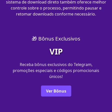
sistema de download direto também oferece melhor
controle sobre o processo, permitindo pausar e
retomar downloads conforme necessário.
🎁 Bônus Exclusivos
VIP
Receba bônus exclusivos do Telegram,
promoções especiais e códigos promocionais
únicos!
Ver Bônus