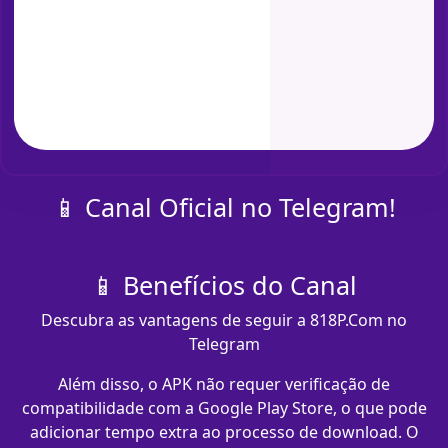
📱 Canal Oficial no Telegram!
📱 Benefícios do Canal
Descubra as vantagens de seguir a 818P.Com no
Telegram
Além disso, o APK não requer verificação de
compatibilidade com a Google Play Store, o que pode
adicionar tempo extra ao processo de download. O