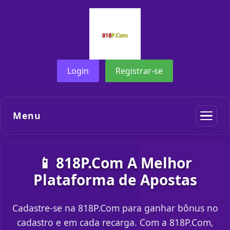
Login
Registrar-se
Menu
📱 818P.Com A Melhor
Plataforma de Apostas
Cadastre-se na 818P.Com para ganhar bônus no
cadastro e em cada recarga. Com a 818P.Com,