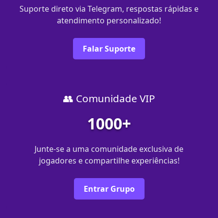
Suporte direto via Telegram, respostas rápidas e
atendimento personalizado!
Falar Suporte
👥 Comunidade VIP
1000+
Junte-se a uma comunidade exclusiva de
jogadores e compartilhe experiências!
Entrar Grupo