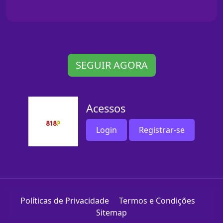
SEGUIR AGORA
Acessos
Login
Registrar-se
Políticas de Privacidade
Termos e Condições
Sitemap