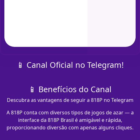
📱 Canal Oficial no Telegram!
📱 Benefícios do Canal
Descubra as vantagens de seguir a 818P no Telegram
A 818P conta com diversos tipos de jogos de azar — a
interface da 818P Brasil é amigável e rápida,
proporcionando diversão com apenas alguns cliques.