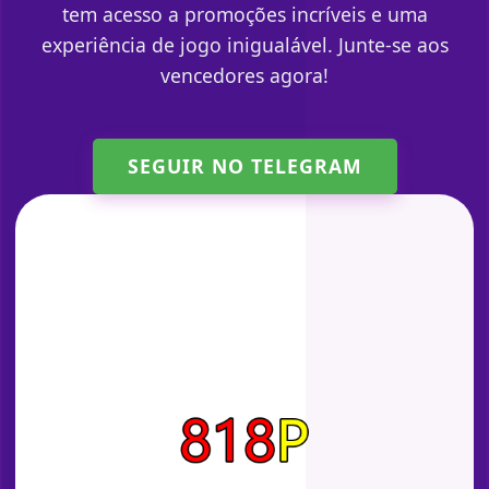
tem acesso a promoções incríveis e uma
experiência de jogo inigualável. Junte-se aos
vencedores agora!
SEGUIR NO TELEGRAM