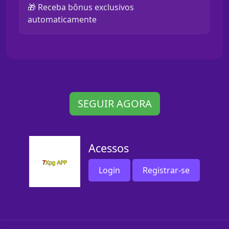
🎁 Receba bônus exclusivos
automaticamente
SEGUIR AGORA
Acessos
Login
Registrar-se