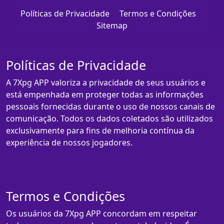
Políticas de Privacidade
Termos e Condições
Sitemap
Políticas de Privacidade
A 7Xpg APP valoriza a privacidade de seus usuários e
está empenhada em proteger todas as informações
pessoais fornecidas durante o uso de nossos canais de
comunicação. Todos os dados coletados são utilizados
exclusivamente para fins de melhoria contínua da
experiência de nossos jogadores.
Termos e Condições
Os usuários da 7Xpg APP concordam em respeitar