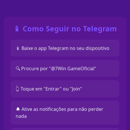
📱 Como Seguir no Telegram
📱 Baixe o app Telegram no seu dispositivo
🔍 Procure por "@7Win GameOficial"
👆 Toque em "Entrar" ou "Join"
🔔 Ative as notificações para não perder
nada