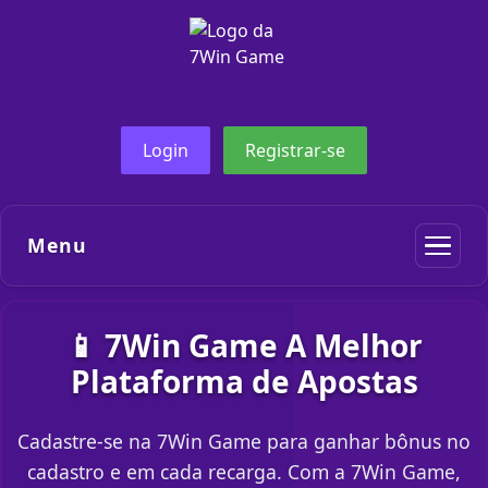
Login
Registrar-se
Menu
📱 7Win Game A Melhor
Plataforma de Apostas
Cadastre-se na 7Win Game para ganhar bônus no
cadastro e em cada recarga. Com a 7Win Game,