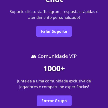
Suporte direto via Telegram, respostas rápidas e
atendimento personalizado!
Falar Suporte
👥 Comunidade VIP
1000+
Junte-se a uma comunidade exclusiva de
jogadores e compartilhe experiências!
Entrar Grupo