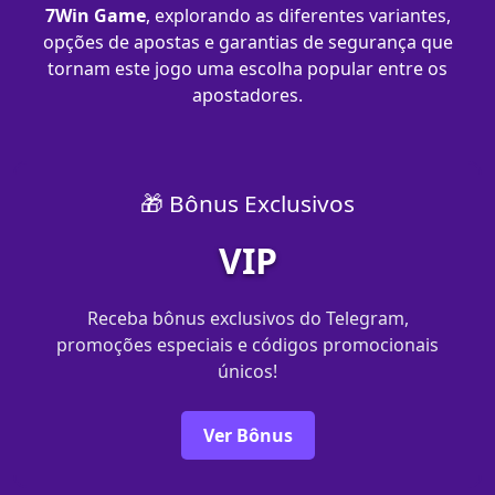
7Win Game
, explorando as diferentes variantes,
opções de apostas e garantias de segurança que
tornam este jogo uma escolha popular entre os
apostadores.
🎁 Bônus Exclusivos
VIP
Receba bônus exclusivos do Telegram,
promoções especiais e códigos promocionais
únicos!
Ver Bônus