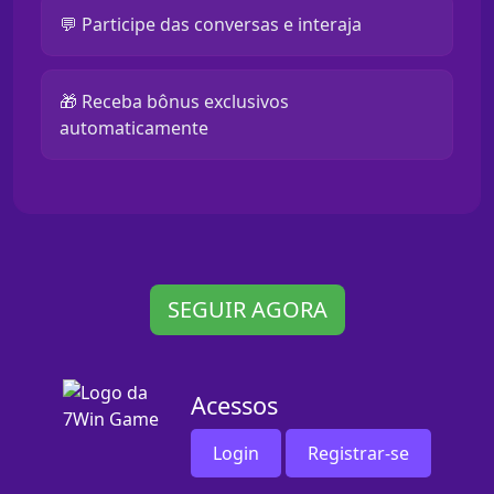
💬 Participe das conversas e interaja
🎁 Receba bônus exclusivos
automaticamente
SEGUIR AGORA
Acessos
Login
Registrar-se