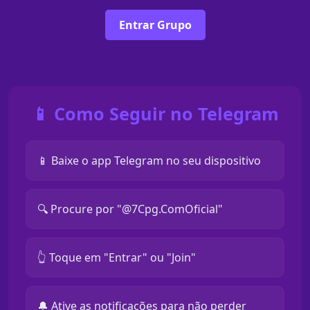
Entrar Grupo
📱 Como Seguir no Telegram
📱 Baixe o app Telegram no seu dispositivo
🔍 Procure por "@7Cpg.ComOficial"
👆 Toque em "Entrar" ou "Join"
🔔 Ative as notificações para não perder