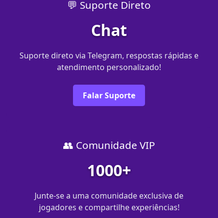
💬 Suporte Direto
Chat
Suporte direto via Telegram, respostas rápidas e
atendimento personalizado!
Falar Suporte
👥 Comunidade VIP
1000+
Junte-se a uma comunidade exclusiva de
jogadores e compartilhe experiências!