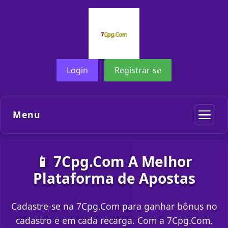
Login
Registrar-se
Menu
📱 7Cpg.Com A Melhor
Plataforma de Apostas
Cadastre-se na 7Cpg.Com para ganhar bônus no
cadastro e em cada recarga. Com a 7Cpg.Com,