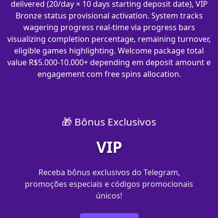
delivered (20/day × 10 days starting deposit date), VIP
Bronze status provisional activation. System tracks
wagering progress real-time via progress bars
visualizing completion percentage, remaining turnover,
eligible games highlighting. Welcome package total
value R$5.000-10.000+ depending em deposit amount e
engagement com free spins allocation.
🎁 Bônus Exclusivos
VIP
Receba bônus exclusivos do Telegram,
promoções especiais e códigos promocionais
únicos!