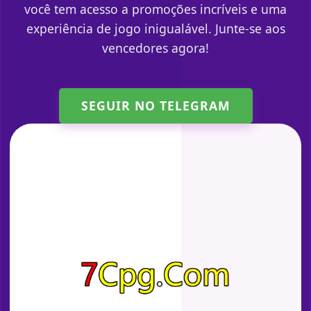
você tem acesso a promoções incríveis e uma
experiência de jogo inigualável. Junte-se aos
vencedores agora!
SEGUIR NO TELEGRAM