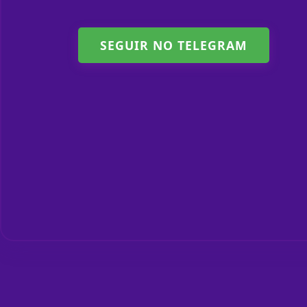
SEGUIR NO TELEGRAM