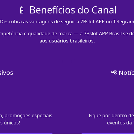
📱 Benefícios do Canal
Descubra as vantagens de seguir a 7Bslot APP no Telegra
petência e qualidade de marca — a 7Bslot APP Brasil se ded
aos usuários brasileiros.
sivos
📢 Notí
m, promoções especiais
Fique por dentro d
s únicos!
eventos da 