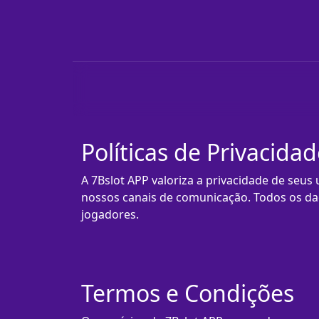
Políticas de Privacida
A 7Bslot APP valoriza a privacidade de seu
nossos canais de comunicação. Todos os dad
jogadores.
Termos e Condições