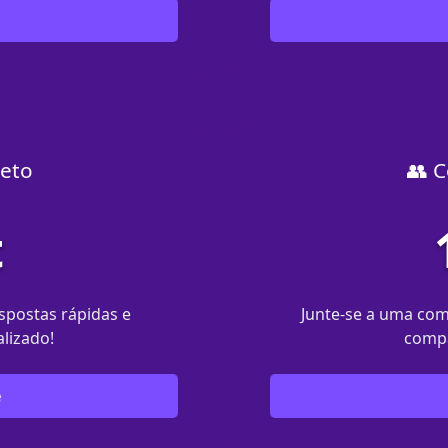
reto
👥 
t
espostas rápidas e
Junte-se a uma com
lizado!
compa
e