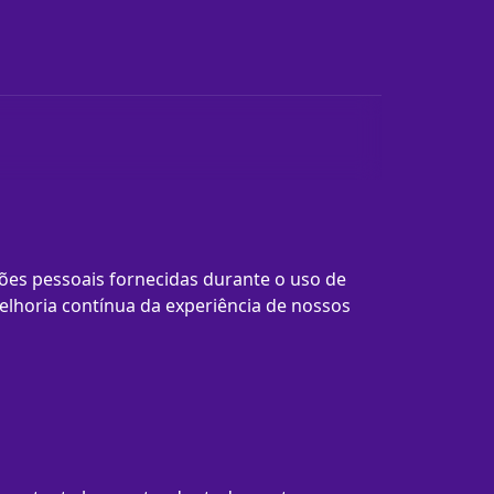
ões pessoais fornecidas durante o uso de
elhoria contínua da experiência de nossos