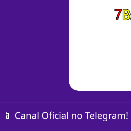
📱 Canal Oficial no Telegram!