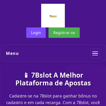
Login
Registrar-se
Menu
📱 7Bslot A Melhor
Plataforma de Apostas
Cadastre-se na 7Bslot para ganhar bônus no
cadastro e em cada recarga. Com a 7Bslot, você