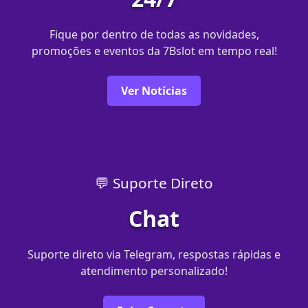
Fique por dentro de todas as novidades,
promoções e eventos da 7Bslot em tempo real!
Ver Notícias
💬 Suporte Direto
Chat
Suporte direto via Telegram, respostas rápidas e
atendimento personalizado!