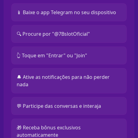
📱 Baixe o app Telegram no seu dispositivo
🔍 Procure por "@7BslotOficial"
👆 Toque em "Entrar" ou "Join"
🔔 Ative as notificações para não perder
nada
💬 Participe das conversas e interaja
🎁 Receba bônus exclusivos
automaticamente