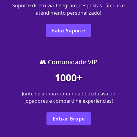
Suporte direto via Telegram, respostas rápidas e
atendimento personalizado!
Falar Suporte
👥 Comunidade VIP
1000+
Junte-se a uma comunidade exclusiva de
jogadores e compartilhe experiências!
Entrar Grupo