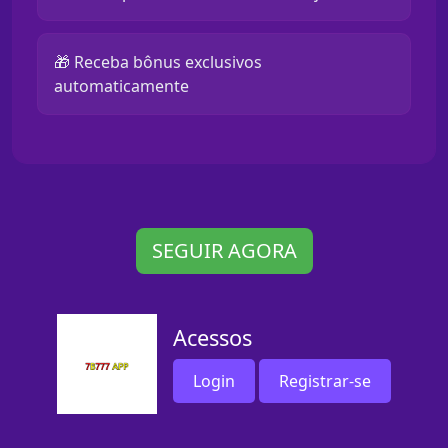
🎁 Receba bônus exclusivos
automaticamente
SEGUIR AGORA
Acessos
Login
Registrar-se