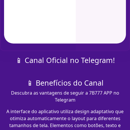
📱 Canal Oficial no Telegram!
📱 Benefícios do Canal
Descubra as vantagens de seguir a 7B777 APP no
Telegram
A interface do aplicativo utiliza design adaptativo que
otimiza automaticamente o layout para diferentes
tamanhos de tela. Elementos como botões, texto e