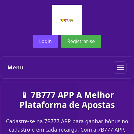
Login
Registrar-se
Menu
📱 7B777 APP A Melhor
Plataforma de Apostas
Cadastre-se na 7B777 APP para ganhar bônus no
cadastro e em cada recarga. Com a 7B777 APP,