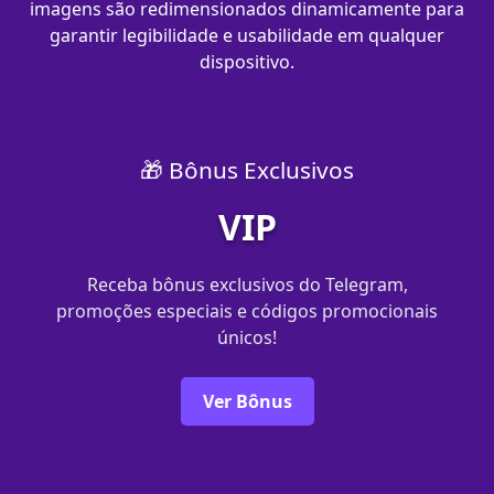
imagens são redimensionados dinamicamente para
garantir legibilidade e usabilidade em qualquer
dispositivo.
🎁 Bônus Exclusivos
VIP
Receba bônus exclusivos do Telegram,
promoções especiais e códigos promocionais
únicos!
Ver Bônus