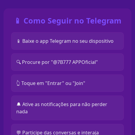
📱 Como Seguir no Telegram
📱 Baixe o app Telegram no seu dispositivo
🔍 Procure por "@7B777 APPOficial"
👆 Toque em "Entrar" ou "Join"
🔔 Ative as notificações para não perder
nada
💬 Participe das conversas e interaja