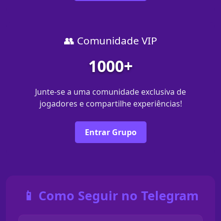
👥 Comunidade VIP
1000+
Junte-se a uma comunidade exclusiva de
jogadores e compartilhe experiências!
Entrar Grupo
📱 Como Seguir no Telegram