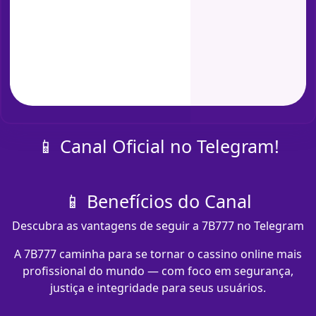
📱 Canal Oficial no Telegram!
📱 Benefícios do Canal
Descubra as vantagens de seguir a 7B777 no Telegram
A 7B777 caminha para se tornar o cassino online mais
profissional do mundo — com foco em segurança,
justiça e integridade para seus usuários.