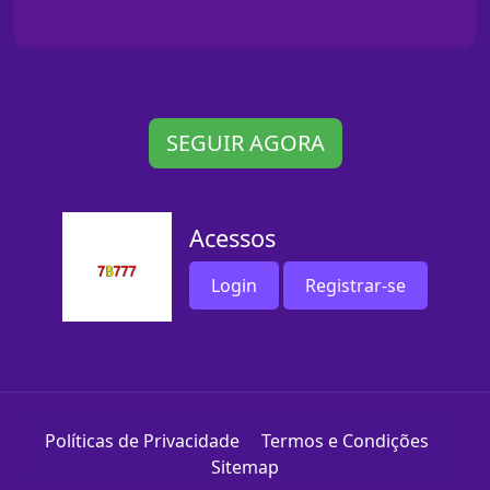
SEGUIR AGORA
Acessos
Login
Registrar-se
Políticas de Privacidade
Termos e Condições
Sitemap