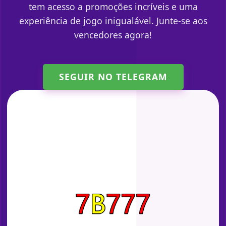
tem acesso a promoções incríveis e uma
experiência de jogo inigualável. Junte-se aos
vencedores agora!
SEGUIR NO TELEGRAM