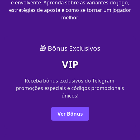
e envolvente. Aprenda sobre as variantes do jogo,
estratégias de aposta e como se tornar um jogador
melhor.
🎁 Bônus Exclusivos
VIP
Receba bônus exclusivos do Telegram,
promoções especiais e códigos promocionais
únicos!
Ver Bônus