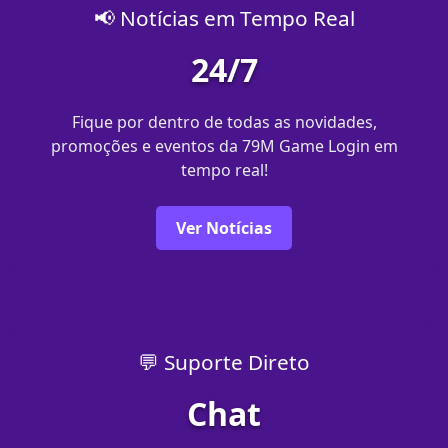
📢 Notícias em Tempo Real
24/7
Fique por dentro de todas as novidades,
promoções e eventos da 79M Game Login em
tempo real!
Ver Notícias
💬 Suporte Direto
Chat