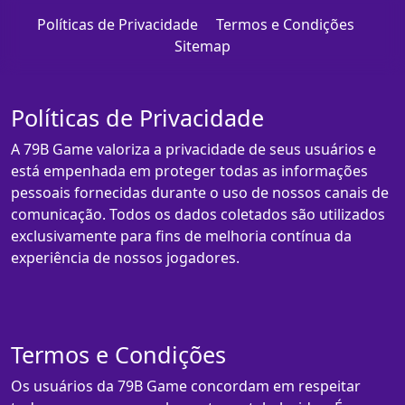
Políticas de Privacidade
Termos e Condições
Sitemap
Políticas de Privacidade
A 79B Game valoriza a privacidade de seus usuários e
está empenhada em proteger todas as informações
pessoais fornecidas durante o uso de nossos canais de
comunicação. Todos os dados coletados são utilizados
exclusivamente para fins de melhoria contínua da
experiência de nossos jogadores.
Termos e Condições
Os usuários da 79B Game concordam em respeitar