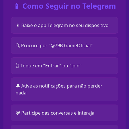
📱 Como Seguir no Telegram
📱 Baixe o app Telegram no seu dispositivo
🔍 Procure por "@79B GameOficial"
👆 Toque em "Entrar" ou "Join"
🔔 Ative as notificações para não perder
nada
💬 Participe das conversas e interaja