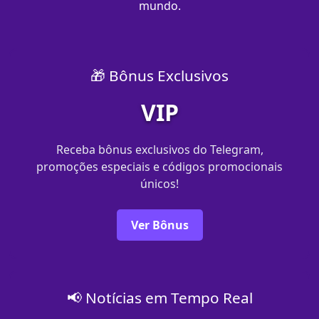
mundo.
🎁 Bônus Exclusivos
VIP
Receba bônus exclusivos do Telegram,
promoções especiais e códigos promocionais
únicos!
Ver Bônus
📢 Notícias em Tempo Real