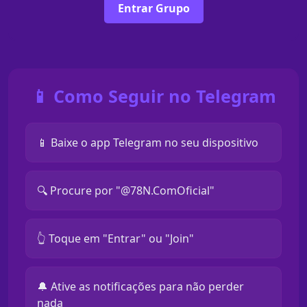
Entrar Grupo
📱 Como Seguir no Telegram
📱 Baixe o app Telegram no seu dispositivo
🔍 Procure por "@78N.ComOficial"
👆 Toque em "Entrar" ou "Join"
🔔 Ative as notificações para não perder
nada