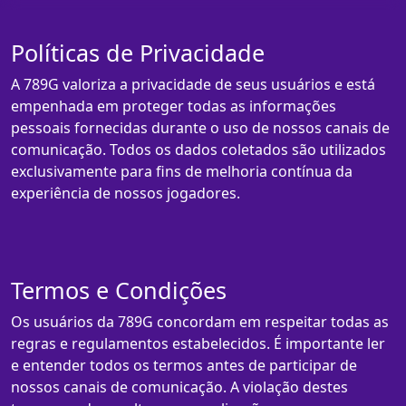
Políticas de Privacidade
A 789G valoriza a privacidade de seus usuários e está
empenhada em proteger todas as informações
pessoais fornecidas durante o uso de nossos canais de
comunicação. Todos os dados coletados são utilizados
exclusivamente para fins de melhoria contínua da
experiência de nossos jogadores.
Termos e Condições
Os usuários da 789G concordam em respeitar todas as
regras e regulamentos estabelecidos. É importante ler
e entender todos os termos antes de participar de
nossos canais de comunicação. A violação destes