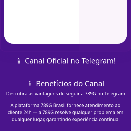
📱 Canal Oficial no Telegram!
📱 Benefícios do Canal
Descubra as vantagens de seguir a 789G no Telegram
A plataforma 789G Brasil fornece atendimento ao
cliente 24h — a 789G resolve qualquer problema em
qualquer lugar, garantindo experiência contínua.