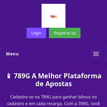
Login
Registrar-se
Menu
📱 789G A Melhor Plataforma
de Apostas
Cadastre-se na 789G para ganhar bônus no
cadastro e em cada recarga. Com a 789G, você