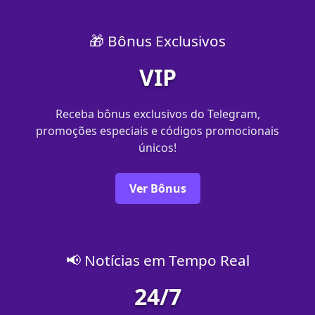
🎁 Bônus Exclusivos
VIP
Receba bônus exclusivos do Telegram,
promoções especiais e códigos promocionais
únicos!
Ver Bônus
📢 Notícias em Tempo Real
24/7