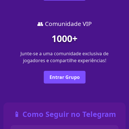
👥 Comunidade VIP
1000+
Junte-se a uma comunidade exclusiva de
jogadores e compartilhe experiências!
Entrar Grupo
📱 Como Seguir no Telegram