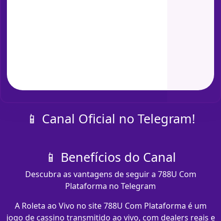
📱 Canal Oficial no Telegram!
📱 Benefícios do Canal
Descubra as vantagens de seguir a 788U Com
Plataforma no Telegram
A Roleta ao Vivo no site 788U Com Plataforma é um
jogo de cassino transmitido ao vivo, com dealers reais e