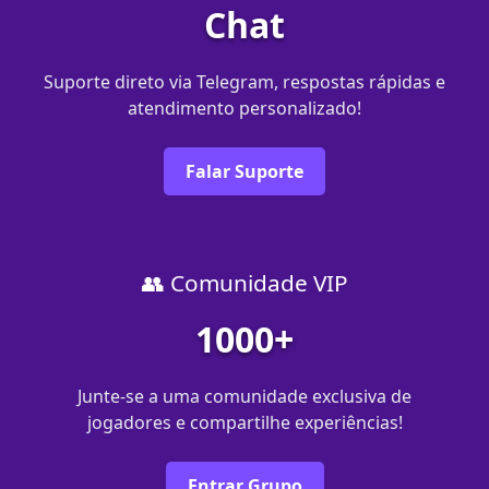
Chat
Suporte direto via Telegram, respostas rápidas e
atendimento personalizado!
Falar Suporte
👥 Comunidade VIP
1000+
Junte-se a uma comunidade exclusiva de
jogadores e compartilhe experiências!
Entrar Grupo