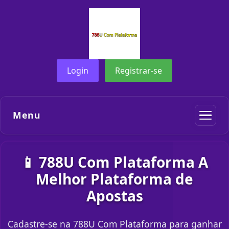
Login
Registrar-se
Menu
📱 788U Com Plataforma A
Melhor Plataforma de
Apostas
Cadastre-se na 788U Com Plataforma para ganhar