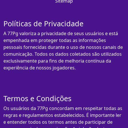
Sitemap
Políticas de Privacidade
A 77Pg valoriza a privacidade de seus usuários e está
empenhada em proteger todas as informações
pessoais fornecidas durante o uso de nossos canais de
comunicação. Todos os dados coletados são utilizados
exclusivamente para fins de melhoria contínua da
experiência de nossos jogadores.
Termos e Condições
Os usuários da 77Pg concordam em respeitar todas as
regras e regulamentos estabelecidos. É importante ler
e entender todos os termos antes de participar de