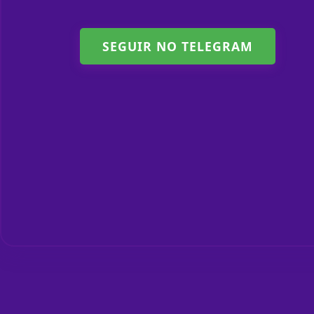
SEGUIR NO TELEGRAM