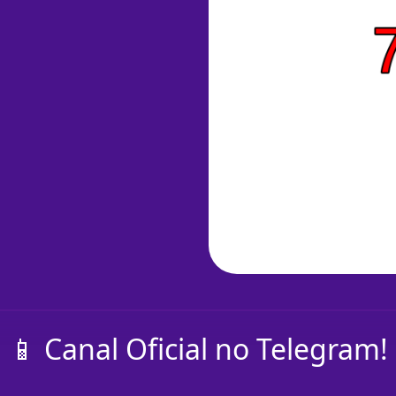
📱 Canal Oficial no Telegram!