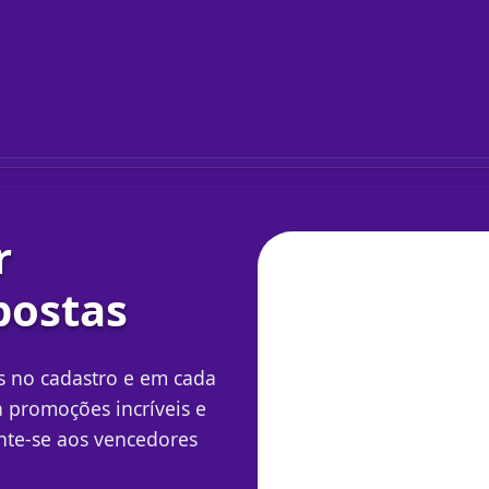
r
postas
 no cadastro e em cada
 promoções incríveis e
unte-se aos vencedores