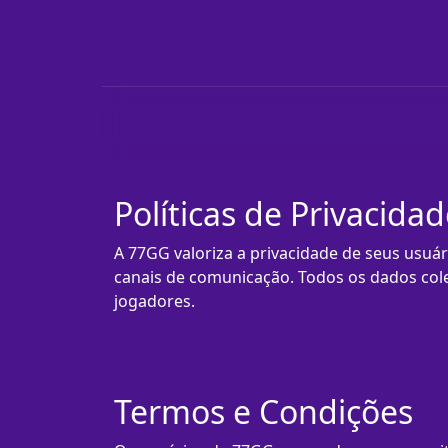
Políticas de Privacida
A 77GG valoriza a privacidade de seus usu
canais de comunicação. Todos os dados cole
jogadores.
Termos e Condições