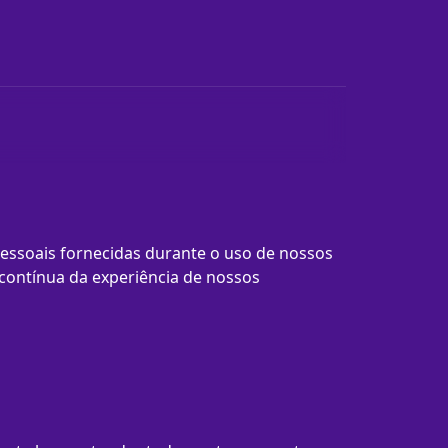
essoais fornecidas durante o uso de nossos
 contínua da experiência de nossos