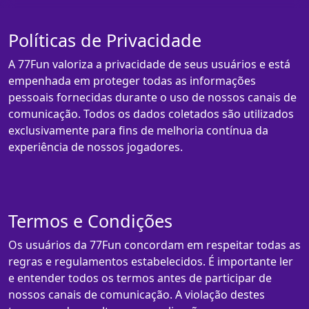
Políticas de Privacidade
A 77Fun valoriza a privacidade de seus usuários e está
empenhada em proteger todas as informações
pessoais fornecidas durante o uso de nossos canais de
comunicação. Todos os dados coletados são utilizados
exclusivamente para fins de melhoria contínua da
experiência de nossos jogadores.
Termos e Condições
Os usuários da 77Fun concordam em respeitar todas as
regras e regulamentos estabelecidos. É importante ler
e entender todos os termos antes de participar de
nossos canais de comunicação. A violação destes