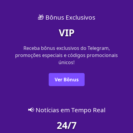
🎁 Bônus Exclusivos
VIP
Receba bônus exclusivos do Telegram,
promoções especiais e códigos promocionais
únicos!
Ver Bônus
📢 Notícias em Tempo Real
24/7