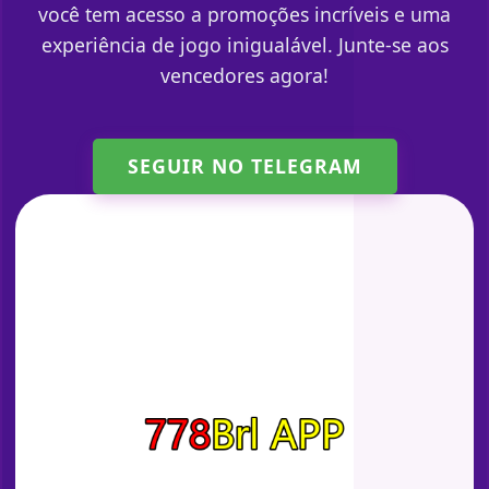
você tem acesso a promoções incríveis e uma
experiência de jogo inigualável. Junte-se aos
vencedores agora!
SEGUIR NO TELEGRAM