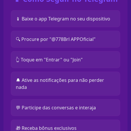
📱 Baixe o app Telegram no seu dispositivo
🔍 Procure por "@778Brl APPOficial"
👆 Toque em "Entrar" ou "Join"
🔔 Ative as notificações para não perder
nada
💬 Participe das conversas e interaja
🎁 Receba bônus exclusivos