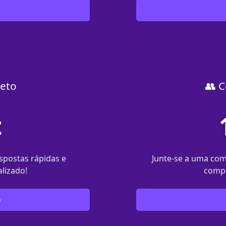
reto
👥 
t
espostas rápidas e
Junte-se a uma com
lizado!
compa
e