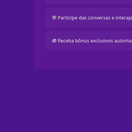
💬 Participe das conversas e interaj
🎁 Receba bônus exclusivos autom