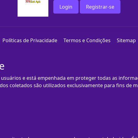
Login
Registrar-se
Políticas de Privacidade
Termos e Condições
Sitemap
de
us usuários e está empenhada em proteger todas as informa
os coletados são utilizados exclusivamente para fins de m