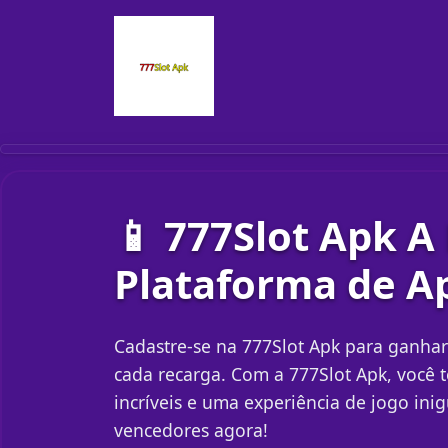
📱 777Slot Apk A
Plataforma de A
Cadastre-se na 777Slot Apk para ganha
cada recarga. Com a 777Slot Apk, você
incríveis e uma experiência de jogo inig
vencedores agora!