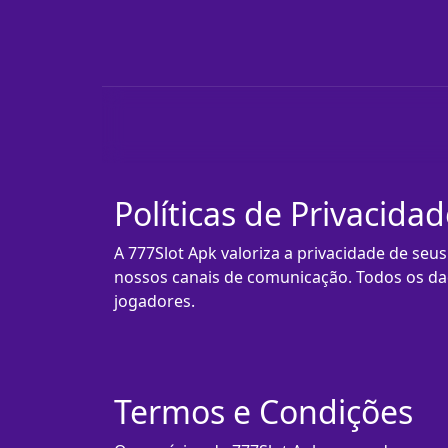
Políticas de Privacida
A 777Slot Apk valoriza a privacidade de se
nossos canais de comunicação. Todos os dad
jogadores.
Termos e Condições