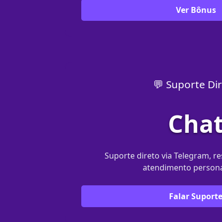
Ver Bônus
💬 Suporte Di
Cha
Suporte direto via Telegram, r
atendimento persona
Falar Suport