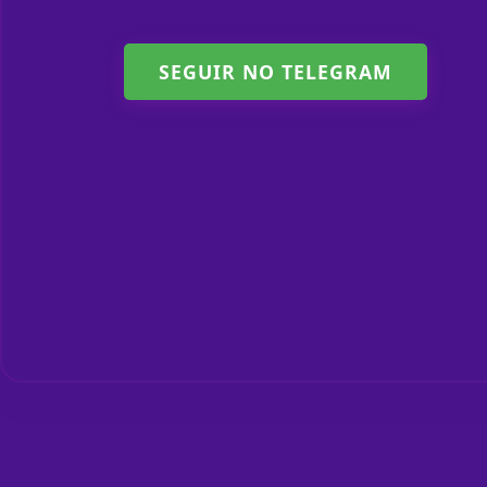
SEGUIR NO TELEGRAM