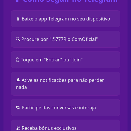
📱 Baixe o app Telegram no seu dispositivo
🔍 Procure por "@777Rio ComOficial"
👆 Toque em "Entrar" ou "Join"
🔔 Ative as notificações para não perder
nada
💬 Participe das conversas e interaja
🎁 Receba bônus exclusivos