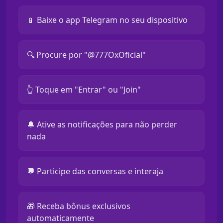
📱 Baixe o app Telegram no seu dispositivo
🔍 Procure por "@777OxOficial"
👆 Toque em "Entrar" ou "Join"
🔔 Ative as notificações para não perder
nada
💬 Participe das conversas e interaja
🎁 Receba bônus exclusivos
automaticamente