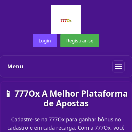
Login
Registrar-se
Menu
📱 777Ox A Melhor Plataforma
de Apostas
Cadastre-se na 777Ox para ganhar bônus no
cadastro e em cada recarga. Com a 777Ox, você