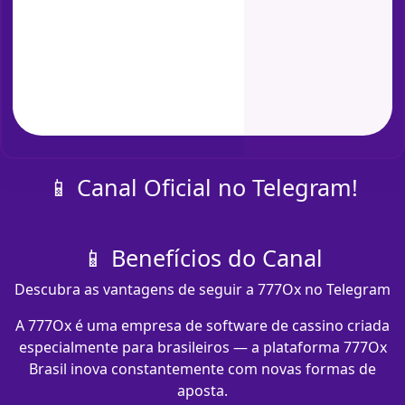
📱 Canal Oficial no Telegram!
📱 Benefícios do Canal
Descubra as vantagens de seguir a 777Ox no Telegram
A 777Ox é uma empresa de software de cassino criada
especialmente para brasileiros — a plataforma 777Ox
Brasil inova constantemente com novas formas de
aposta.