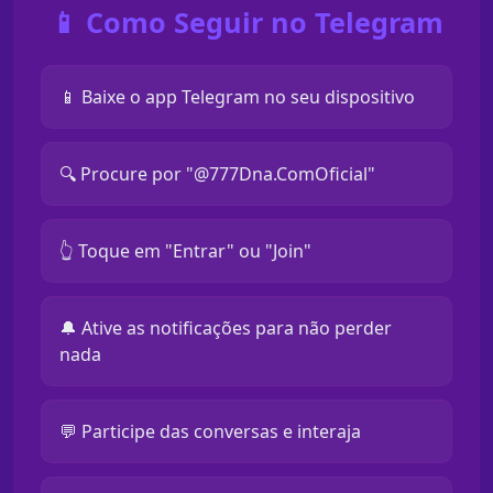
📱 Como Seguir no Telegram
📱 Baixe o app Telegram no seu dispositivo
🔍 Procure por "@777Dna.ComOficial"
👆 Toque em "Entrar" ou "Join"
🔔 Ative as notificações para não perder
nada
💬 Participe das conversas e interaja