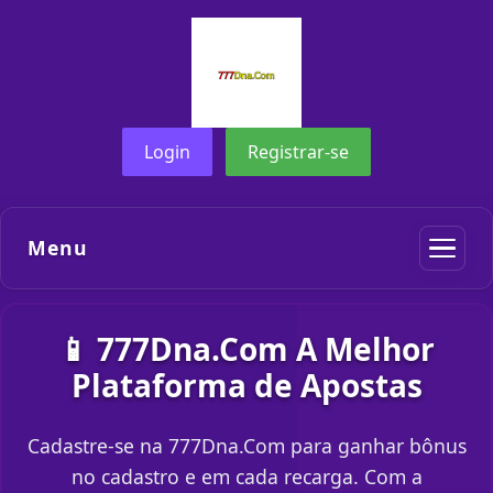
Login
Registrar-se
Menu
📱 777Dna.Com A Melhor
Plataforma de Apostas
Cadastre-se na 777Dna.Com para ganhar bônus
no cadastro e em cada recarga. Com a