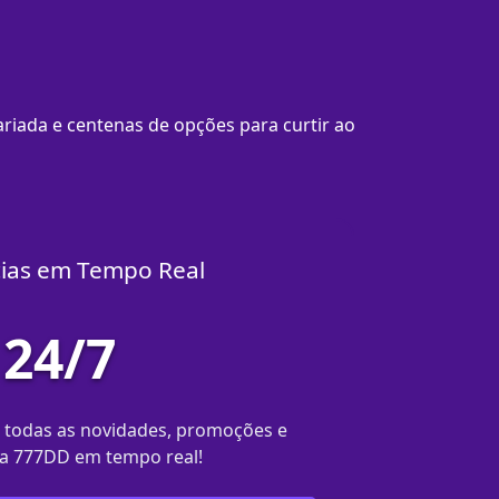
ariada e centenas de opções para curtir ao
cias em Tempo Real
24/7
e todas as novidades, promoções e
a 777DD em tempo real!