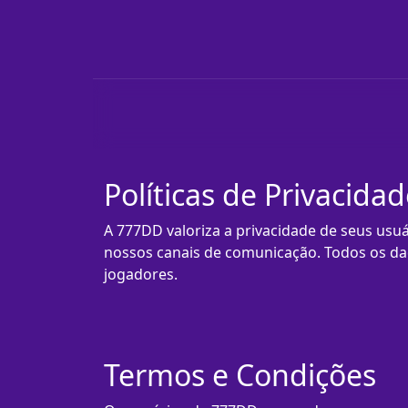
Políticas de Privacida
A 777DD valoriza a privacidade de seus us
nossos canais de comunicação. Todos os dad
jogadores.
Termos e Condições