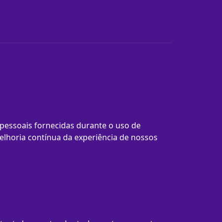
pessoais fornecidas durante o uso de
elhoria contínua da experiência de nossos