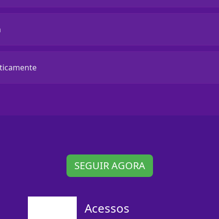
a
aticamente
SEGUIR AGORA
Acessos