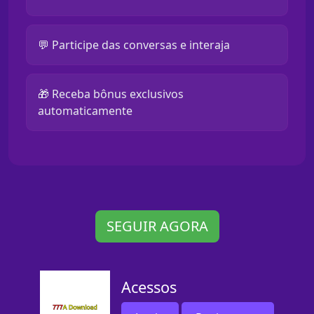
💬 Participe das conversas e interaja
🎁 Receba bônus exclusivos
automaticamente
SEGUIR AGORA
Acessos