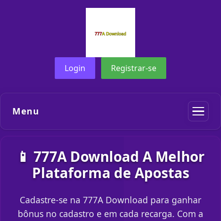
Login
Registrar-se
Menu
📱 777A Download A Melhor
Plataforma de Apostas
Cadastre-se na 777A Download para ganhar
bônus no cadastro e em cada recarga. Com a