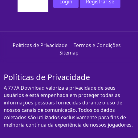
Login
Registrar-se
Políticas de Privacidade
Termos e Condições
Sitemap
Políticas de Privacidade
A 777A Download valoriza a privacidade de seus
usuários e está empenhada em proteger todas as
informações pessoais fornecidas durante o uso de
nossos canais de comunicação. Todos os dados
coletados são utilizados exclusivamente para fins de
melhoria contínua da experiência de nossos jogadores.