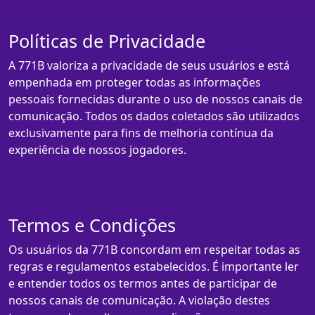
Políticas de Privacidade
A 771B valoriza a privacidade de seus usuários e está
empenhada em proteger todas as informações
pessoais fornecidas durante o uso de nossos canais de
comunicação. Todos os dados coletados são utilizados
exclusivamente para fins de melhoria contínua da
experiência de nossos jogadores.
Termos e Condições
Os usuários da 771B concordam em respeitar todas as
regras e regulamentos estabelecidos. É importante ler
e entender todos os termos antes de participar de
nossos canais de comunicação. A violação destes