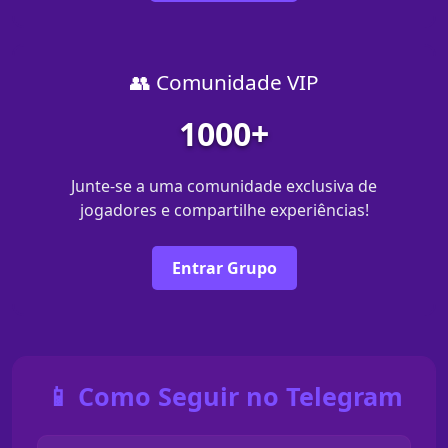
👥 Comunidade VIP
1000+
Junte-se a uma comunidade exclusiva de
jogadores e compartilhe experiências!
Entrar Grupo
📱 Como Seguir no Telegram