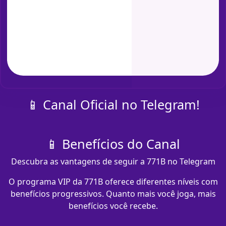
📱 Canal Oficial no Telegram!
📱 Benefícios do Canal
Descubra as vantagens de seguir a 771B no Telegram
O programa VIP da 771B oferece diferentes níveis com
benefícios progressivos. Quanto mais você joga, mais
benefícios você recebe.