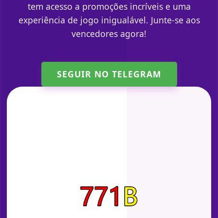
tem acesso a promoções incríveis e uma
experiência de jogo inigualável. Junte-se aos
vencedores agora!
SEGUIR NO TELEGRAM