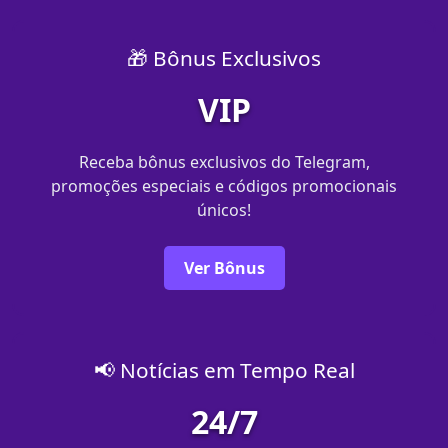
🎁 Bônus Exclusivos
VIP
Receba bônus exclusivos do Telegram,
promoções especiais e códigos promocionais
únicos!
Ver Bônus
📢 Notícias em Tempo Real
24/7