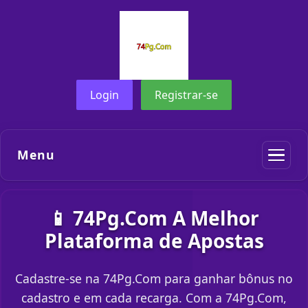
Login
Registrar-se
Menu
📱 74Pg.Com A Melhor
Plataforma de Apostas
Cadastre-se na 74Pg.Com para ganhar bônus no
cadastro e em cada recarga. Com a 74Pg.Com,