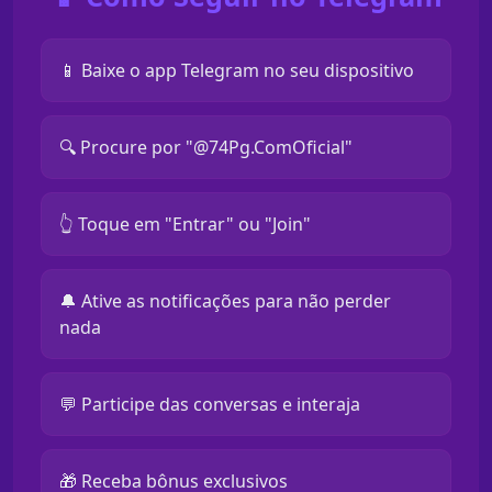
📱 Baixe o app Telegram no seu dispositivo
🔍 Procure por "@74Pg.ComOficial"
👆 Toque em "Entrar" ou "Join"
🔔 Ative as notificações para não perder
nada
💬 Participe das conversas e interaja
🎁 Receba bônus exclusivos