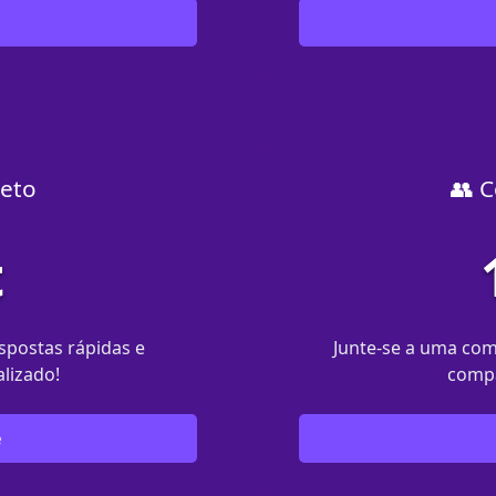
reto
👥 
t
espostas rápidas e
Junte-se a uma com
lizado!
compa
e