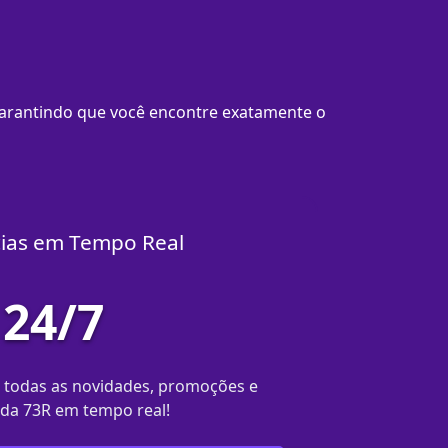
, garantindo que você encontre exatamente o
cias em Tempo Real
24/7
e todas as novidades, promoções e
 da 73R em tempo real!