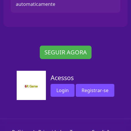
automaticamente
SEGUIR AGORA
Acessos
Login
Registrar-se