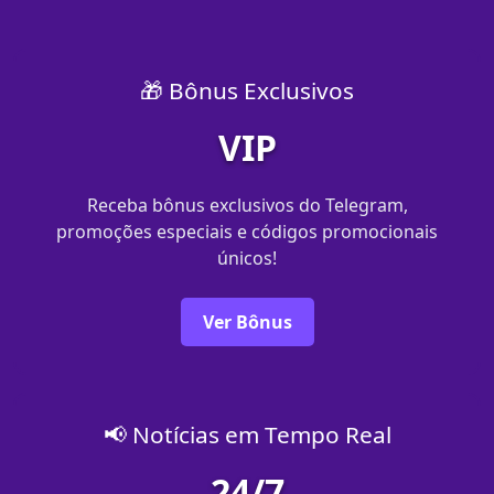
🎁 Bônus Exclusivos
VIP
Receba bônus exclusivos do Telegram,
promoções especiais e códigos promocionais
únicos!
Ver Bônus
📢 Notícias em Tempo Real
24/7