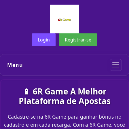
Login
Registrar-se
Menu
📱 6R Game A Melhor
Plataforma de Apostas
Cadastre-se na 6R Game para ganhar bônus no
cadastro e em cada recarga. Com a 6R Game, você