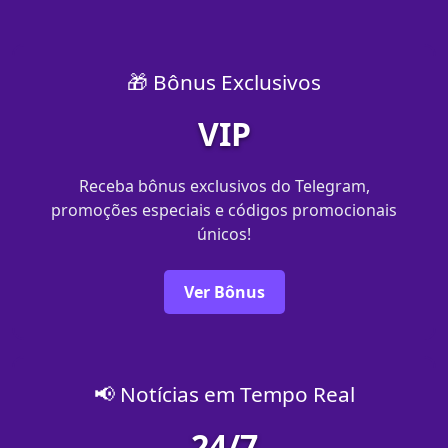
🎁 Bônus Exclusivos
VIP
Receba bônus exclusivos do Telegram,
promoções especiais e códigos promocionais
únicos!
Ver Bônus
📢 Notícias em Tempo Real
24/7