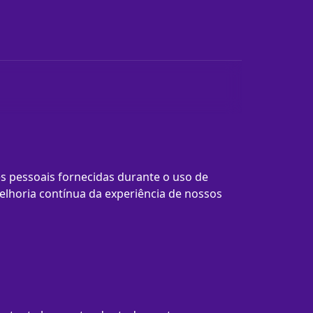
s pessoais fornecidas durante o uso de
elhoria contínua da experiência de nossos