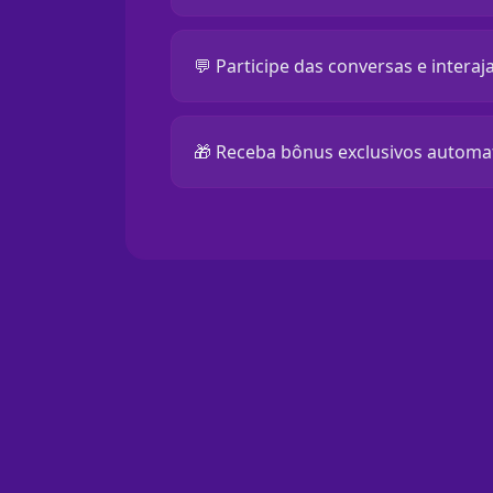
💬 Participe das conversas e interaj
🎁 Receba bônus exclusivos autom