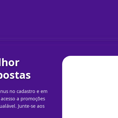
lhor
postas
nus no cadastro e em
 acesso a promoções
ualável. Junte-se aos