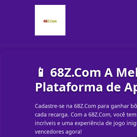
📱 68Z.Com A Me
Plataforma de A
Cadastre-se na 68Z.Com para ganhar bô
cada recarga. Com a 68Z.Com, você tem
incríveis e uma experiência de jogo inig
vencedores agora!