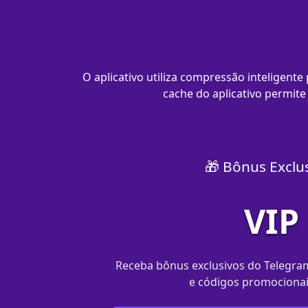
O aplicativo utiliza compressão inteligen
cache do aplicativo permit
🎁 Bônus Exclu
VIP
Receba bônus exclusivos do Telegra
e códigos promocionai