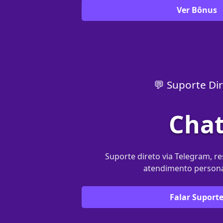
Ver Bônus
💬 Suporte Di
Cha
Suporte direto via Telegram, r
atendimento persona
Falar Suport