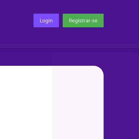
Login
Registrar-se