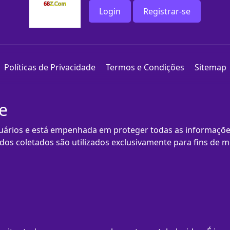
Login
Registrar-se
Políticas de Privacidade
Termos e Condições
Sitemap
de
suários e está empenhada em proteger todas as informaçõe
os coletados são utilizados exclusivamente para fins de m