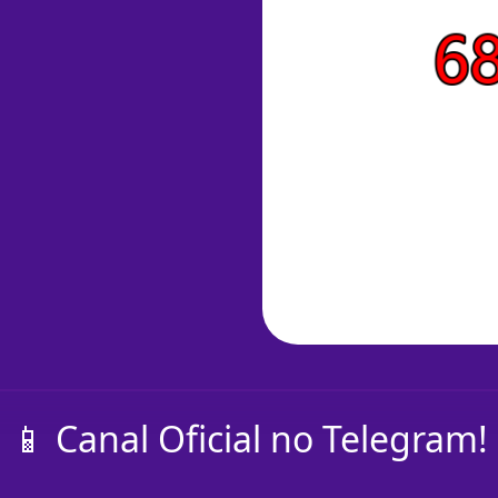
📱 Canal Oficial no Telegram!