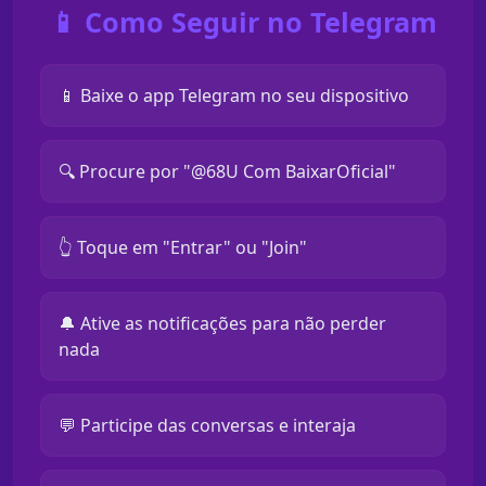
📱 Como Seguir no Telegram
📱 Baixe o app Telegram no seu dispositivo
🔍 Procure por "@68U Com BaixarOficial"
👆 Toque em "Entrar" ou "Join"
🔔 Ative as notificações para não perder
nada
💬 Participe das conversas e interaja