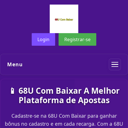
Login
Registrar-se
Menu
📱 68U Com Baixar A Melhor
Plataforma de Apostas
Cadastre-se na 68U Com Baixar para ganhar
bônus no cadastro e em cada recarga. Com a 68U