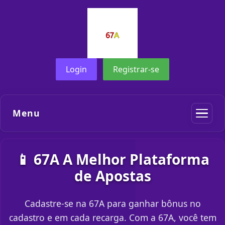
Login
Registrar-se
Menu
📱 67A A Melhor Plataforma
de Apostas
Cadastre-se na 67A para ganhar bônus no
cadastro e em cada recarga. Com a 67A, você tem