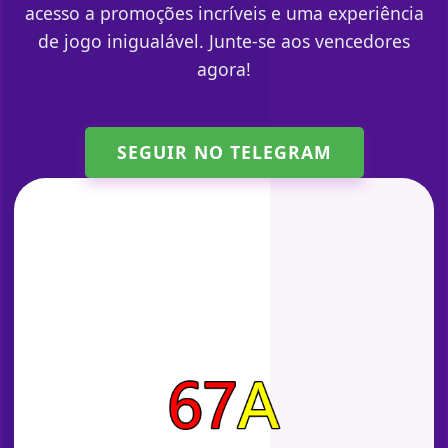
acesso a promoções incríveis e uma experiência
de jogo inigualável. Junte-se aos vencedores
agora!
SEGUIR NO TELEGRAM