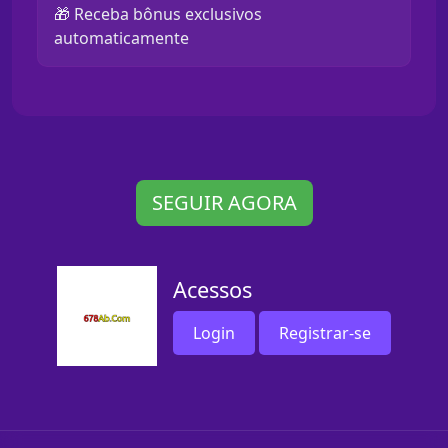
🎁 Receba bônus exclusivos
automaticamente
SEGUIR AGORA
Acessos
Login
Registrar-se