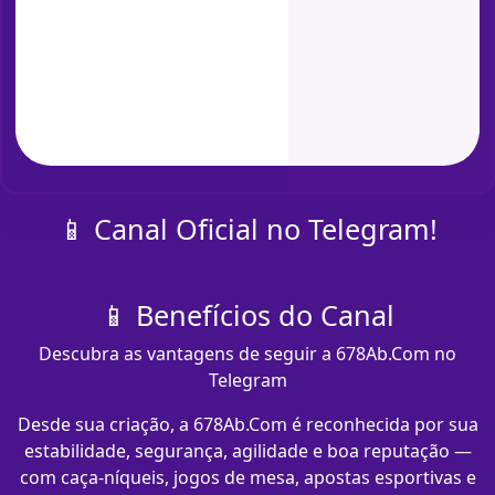
📱 Canal Oficial no Telegram!
📱 Benefícios do Canal
Descubra as vantagens de seguir a 678Ab.Com no
Telegram
Desde sua criação, a 678Ab.Com é reconhecida por sua
estabilidade, segurança, agilidade e boa reputação —
com caça-níqueis, jogos de mesa, apostas esportivas e